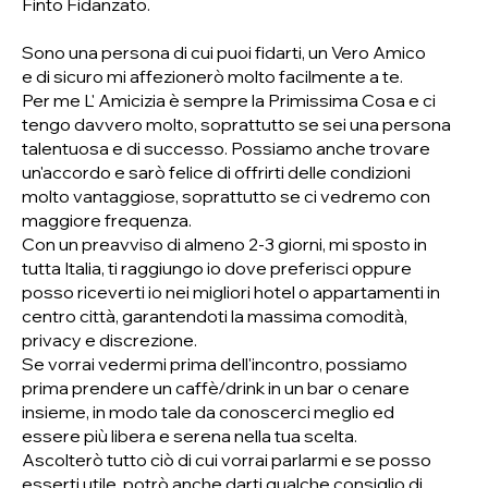
Finto Fidanzato.
Sono una persona di cui puoi fidarti, un Vero Amico
e di sicuro mi affezionerò molto facilmente a te.
Per me L' Amicizia è sempre la Primissima Cosa e ci
tengo davvero molto, soprattutto se sei una persona
talentuosa e di successo. Possiamo anche trovare
un'accordo e sarò felice di offrirti delle condizioni
molto vantaggiose, soprattutto se ci vedremo con
maggiore frequenza.
Con un preavviso di almeno 2-3 giorni, mi sposto in
tutta Italia, ti raggiungo io dove preferisci oppure
posso riceverti io nei migliori hotel o appartamenti in
centro città, garantendoti la massima comodità,
privacy e discrezione.
Se vorrai vedermi prima dell'incontro, possiamo
prima prendere un caffè/drink in un bar o cenare
insieme, in modo tale da conoscerci meglio ed
essere più libera e serena nella tua scelta.
Ascolterò tutto ciò di cui vorrai parlarmi e se posso
esserti utile, potrò anche darti qualche consiglio di