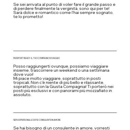
Se sei arrivata al punto di voler fare il grande passo e
di perdere finalmente la verginità, sono qui per te!
Sarà dolce e romantico come l'hai sempre sognato,
te lo prometto!
PASSPORT READY: IL TUO COMPAGNO DI VIAGGIO
Posso raggiungerti ovunque, possiamo viaggiare
insieme, trascorrere un weekend o una settimana
dove vuoi!
Mi piace molto viaggiare, soprattutto in posti
tropicali. Non c'è niente di più bello e rilassante,
soprattutto con la Giusta Compagnia! Ti porterò nei
posti più esclusivi e con panorami più mozzafiato in
assoluto.
SERVIZI PERSONALIZZATI E CONSULENTE IN AMORE
Se hai bisogno di un consulente in amore, vorresti