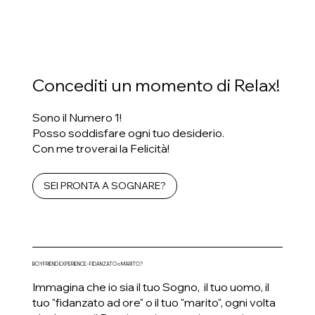
Concediti un momento di Relax!
Sono il Numero 1!
Posso soddisfare ogni tuo desiderio.
Con me troverai la Felicità!
SEI PRONTA A SOGNARE?
BOYFRIEND EXPERIENCE - FIDANZATO o MARITO?
Immagina che io sia il tuo Sogno, il tuo uomo, il
tuo "fidanzato ad ore" o il tuo "marito", ogni volta