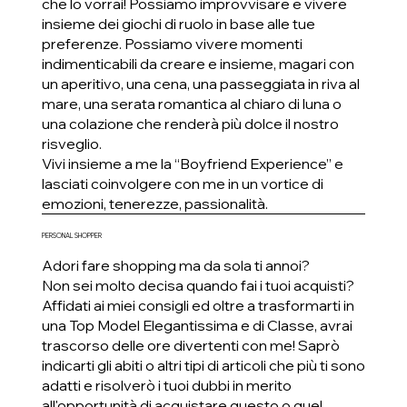
che lo vorrai! Possiamo improvvisare e vivere
insieme dei giochi di ruolo in base alle tue
preferenze. Possiamo vivere momenti
indimenticabili da creare e insieme, magari con
un aperitivo, una cena, una passeggiata in riva al
mare, una serata romantica al chiaro di luna o
una colazione che renderà più dolce il nostro
risveglio.
Vivi insieme a me la “Boyfriend Experience” e
lasciati coinvolgere con me in un vortice di
emozioni, tenerezze, passionalità.
PERSONAL SHOPPER
Adori fare shopping ma da sola ti annoi?
Non sei molto decisa quando fai i tuoi acquisti?
Affidati ai miei consigli ed oltre a trasformarti in
una Top Model Elegantissima e di Classe, avrai
trascorso delle ore divertenti con me! Saprò
indicarti gli abiti o altri tipi di articoli che più ti sono
adatti e risolverò i tuoi dubbi in merito
all'opportunità di acquistare questo o quel