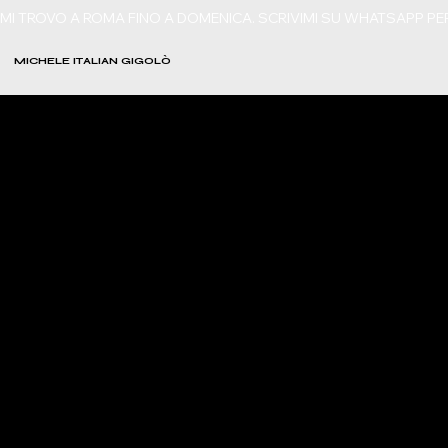
MI TROVO A ROMA FINO A DOMENICA. SCRIVIMI SU WHATSAPP P
MICHELE ITALIAN GIGOLÒ
IL PRINCIPE AZZURRO CHE HAI SEMPRE SOGNATO
A TUA COMPLETA DISPOSIZIONE!