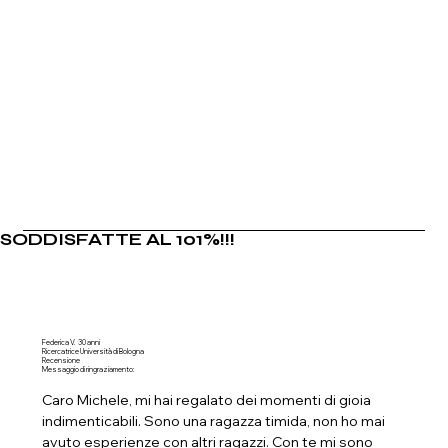
SODDISFATTE AL 101%!!!
Federica V. 30 anni
Ricercatrice Università di Bologna
Recensione
Messaggio di ringraziamento:
Caro Michele, mi hai regalato dei momenti di gioia
indimenticabili. Sono una ragazza timida, non ho mai
avuto esperienze con altri ragazzi. Con te mi sono