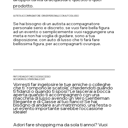
prodotto.
AUTISTA ACCOMPAGNATORE - DRIVER PERSONALE CON AUTO DI LUSSO
Se hai bisogno di un autista accompagnatore
personale serio e discreto, se vuoi fare bella figura
ad un evento o semplicemente vuoi raggiungere una
meta e non hai voglia di guidare, sono a tua
disposizione, con auto di lusso che ti farà fare
bellissima figura, per accompagnarti ovunque.
FINTO FIDANZATO RICCO E DI SUCCESSO
GIOCHI DI RUOLO PERSONALIZZATI
Vorresti far ingelosire le tue amiche o colleghe
che ti "rompono le scatole" chiedendoti quando
ti fidanzi o quando ti sposi?
Le lascerai a bocca
aperta quando ti accompagnerò con una
macchina di lusso avendo un Vero Gentleman
Elegante e di Classe al tuo fianco!
Se hai
bisogno di andare a un matrimonio, una festa o
un evento importante sarebbe l'occasione
ideale!
Adori fare shopping ma da sola ti annoi? Vuoi