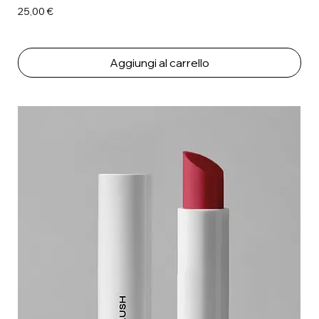
Prezzo
25,00 €
Aggiungi al carrello