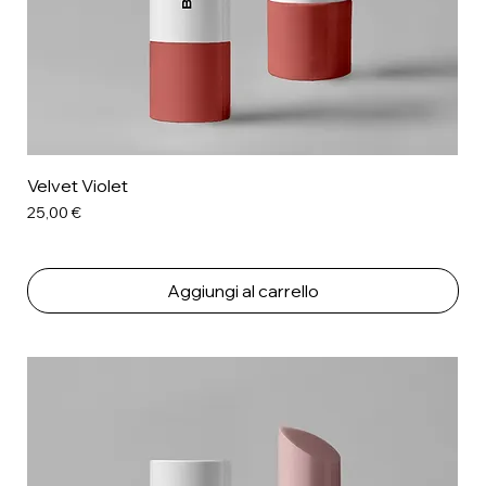
Velvet Violet
Prezzo
25,00 €
Aggiungi al carrello