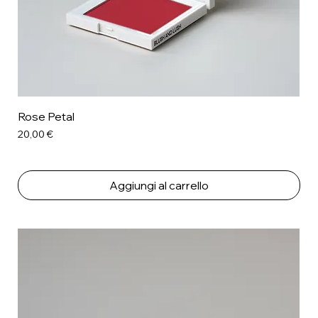
Rose Petal
Prezzo
20,00 €
Aggiungi al carrello