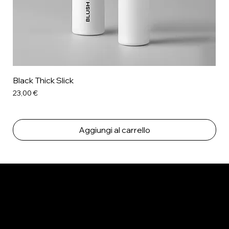
Black Thick Slick
Prezzo
23,00 €
Aggiungi al carrello
MICHELE
ITALIAN GIGOLÒ
- CONTATTAMI SU WHATSAPP!