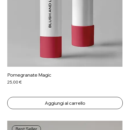
Pomegranate Magic
Prezzo
25,00 €
Aggiungi al carrello
Best Seller