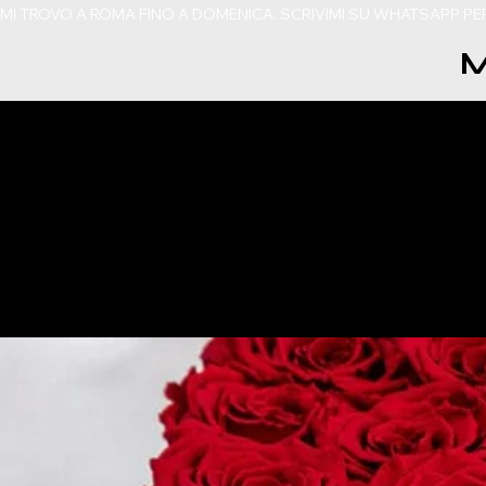
MI TROVO A ROMA FINO A DOMENICA. SCRIVIMI SU WHATSAPP P
M
IL PRINCIPE AZZURRO C
DISPOSIZIONE!
DISPONIBILE A NAPOLI, C
CASERTA, AVELLINO E B
Our Features