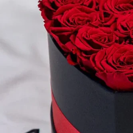
This is the space to introduce the Features secti
to highlight your unique aspects and to present sp
benefits or special features you offer.
Explore