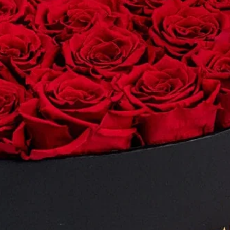
on. Use this space
Share your feature 
ecific credentials,
brief summary to h
background.
Feature Title
Share your feature 
brief summary to h
background.
Feature Title
Share your feature 
brief summary to h
background.