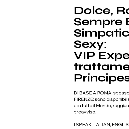
Dolce, R
Sempre 
Simpatic
Sexy:
VIP Expe
trattame
Principes
DI BASE A ROMA, spesso
FIRENZE: sono disponibiliss
e in tutto il Mondo, raggiu
preavviso.
I SPEAK ITALIAN, ENGLI